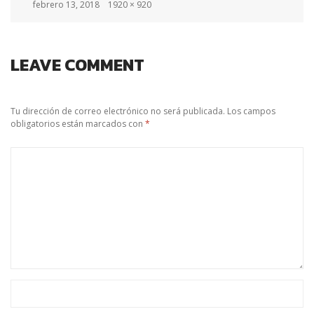
Posted
Full
febrero 13, 2018
1920 × 920
on
size
LEAVE COMMENT
Tu dirección de correo electrónico no será publicada.
Los campos
obligatorios están marcados con
*