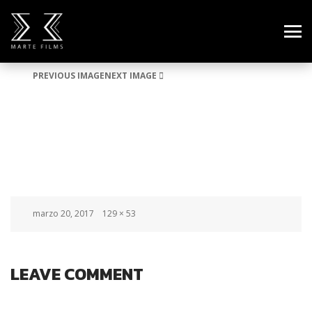
PREVIOUS IMAGE
NEXT IMAGE
LOGO
Posted
Full
marzo 20, 2017
129 × 53
on
size
LEAVE COMMENT