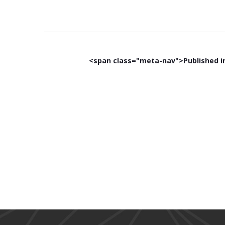
Navegación
de
<span class="meta-nav">Published i
entradas