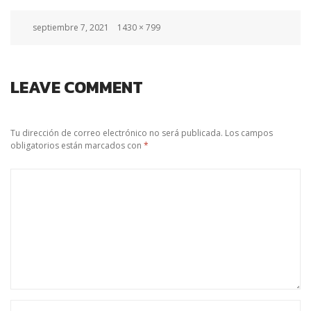
Posted
Full
septiembre 7, 2021
1430 × 799
on
size
LEAVE COMMENT
Tu dirección de correo electrónico no será publicada.
Los campos
obligatorios están marcados con
*